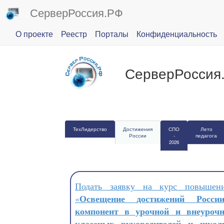
СерверРоссия.РФ
О проекте
Реестр
Порталы
Конфиденциальность
СерверРоссия
ТехЛидерство
Достижения
СПО
Лето
России
-
педагога
2026
Подать заявку на курс повышен
Освещение достижений Росс
«
компонент в урочной и внеурочн
классных руководителей и школ